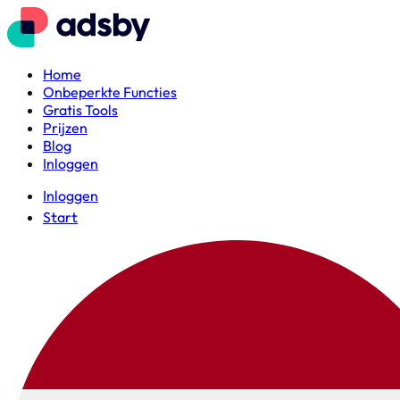
Home
Onbeperkte Functies
Gratis Tools
Prijzen
Blog
Inloggen
Inloggen
Start